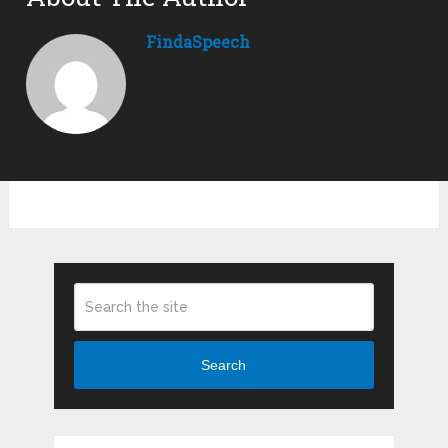
FindaSpeech
Search